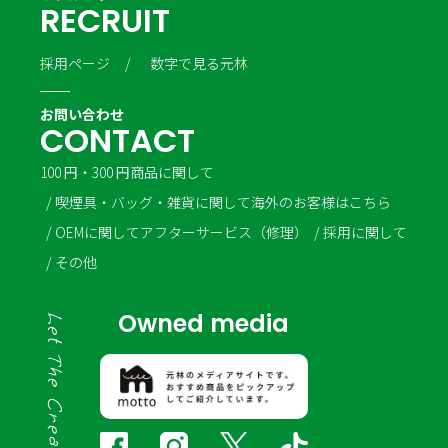
R
E
C
R
U
I
T
採用ページ
数字で見る元林
お問い合わせ
C
O
N
T
A
C
T
100 円・300 円商品に関して
喫煙具・バッグ・雑貨に関して
海外のお客様はこちら
OEMに関して
アフターサービス（修理）
採用に関して
その他
Owned media