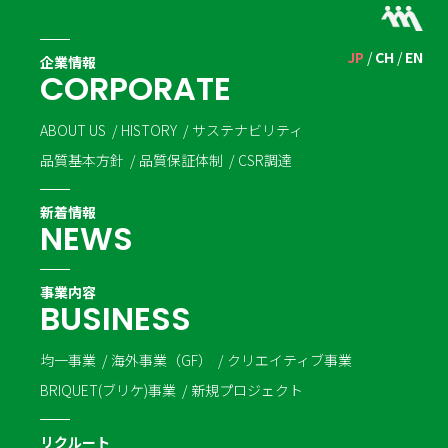
JP
CH
EN
企業情報
C
O
R
P
O
R
A
T
E
ABOUT US
HISTORY
サステナビリティ
品質基本方針
品質保証体制
CSR調達
新着情報
N
E
W
S
事業内容
B
U
S
I
N
E
S
S
均一事業
海外事業（GF）
クリエイティブ事業
BRIQUET(ブリケ)事業
新規プロジェクト
リクルート