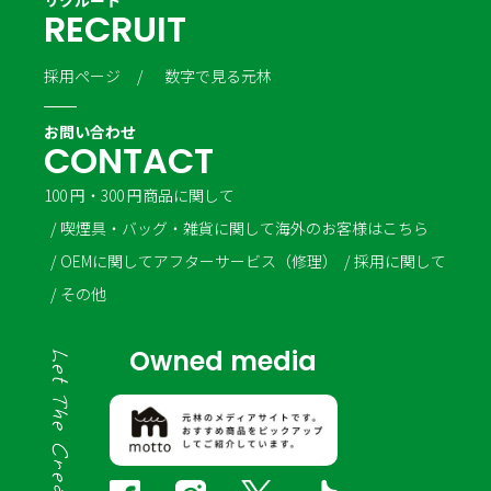
リクルート
R
E
C
R
U
I
T
採用ページ
数字で見る元林
お問い合わせ
C
O
N
T
A
C
T
100 円・300 円商品に関して
喫煙具・バッグ・雑貨に関して
海外のお客様はこちら
OEMに関して
アフターサービス（修理）
採用に関して
その他
Owned media