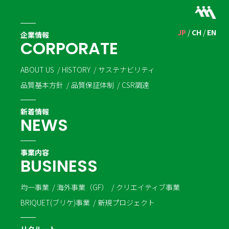
JP
CH
EN
企業情報
C
O
R
P
O
R
A
T
E
ABOUT US
HISTORY
サステナビリティ
品質基本方針
品質保証体制
CSR調達
新着情報
N
E
W
S
事業内容
B
U
S
I
N
E
S
S
均一事業
海外事業（GF）
クリエイティブ事業
BRIQUET(ブリケ)事業
新規プロジェクト