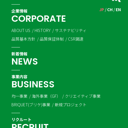
JP
CH
EN
企業情報
C
O
R
P
O
R
A
T
E
ABOUT US
HISTORY
サステナビリティ
品質基本方針
品質保証体制
CSR調達
新着情報
N
E
W
S
事業内容
B
U
S
I
N
E
S
S
均一事業
海外事業（GF）
クリエイティブ事業
BRIQUET(ブリケ)事業
新規プロジェクト
リクルート
R
E
C
R
U
I
T