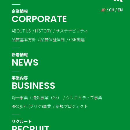
JP
CH
EN
企業情報
C
O
R
P
O
R
A
T
E
ABOUT US
HISTORY
サステナビリティ
品質基本方針
品質保証体制
CSR調達
新着情報
N
E
W
S
事業内容
B
U
S
I
N
E
S
S
均一事業
海外事業（GF）
クリエイティブ事業
BRIQUET(ブリケ)事業
新規プロジェクト
リクルート
R
E
C
R
U
I
T