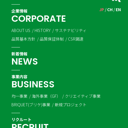
JP
CH
EN
企業情報
C
O
R
P
O
R
A
T
E
ABOUT US
HISTORY
サステナビリティ
品質基本方針
品質保証体制
CSR調達
新着情報
N
E
W
S
事業内容
B
U
S
I
N
E
S
S
均一事業
海外事業（GF）
クリエイティブ事業
BRIQUET(ブリケ)事業
新規プロジェクト
リクルート
R
E
C
R
U
I
T