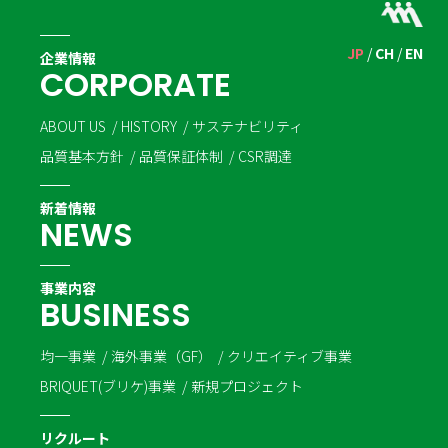
JP
CH
EN
企業情報
C
O
R
P
O
R
A
T
E
ABOUT US
HISTORY
サステナビリティ
品質基本方針
品質保証体制
CSR調達
新着情報
N
E
W
S
事業内容
B
U
S
I
N
E
S
S
均一事業
海外事業（GF）
クリエイティブ事業
BRIQUET(ブリケ)事業
新規プロジェクト
リクルート