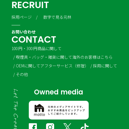
R
E
C
R
U
I
T
採用ページ
数字で見る元林
お問い合わせ
C
O
N
T
A
C
T
100 円・300 円商品に関して
喫煙具・バッグ・雑貨に関して
海外のお客様はこちら
OEMに関して
アフターサービス（修理）
採用に関して
その他
Owned media