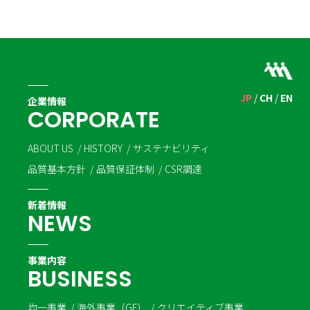
JP
CH
EN
企業情報
C
O
R
P
O
R
A
T
E
ABOUT US
HISTORY
サステナビリティ
品質基本方針
品質保証体制
CSR調達
新着情報
N
E
W
S
事業内容
B
U
S
I
N
E
S
S
均一事業
海外事業（GF）
クリエイティブ事業