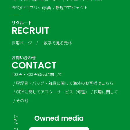
BRIQUET(ブリケ)事業
新規プロジェクト
リクルート
R
E
C
R
U
I
T
採用ページ
数字で見る元林
お問い合わせ
C
O
N
T
A
C
T
100 円・300 円商品に関して
喫煙具・バッグ・雑貨に関して
海外のお客様はこちら
OEMに関して
アフターサービス（修理）
採用に関して
その他
Owned media