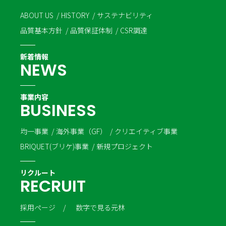
ABOUT US
HISTORY
サステナビリティ
品質基本方針
品質保証体制
CSR調達
新着情報
N
E
W
S
事業内容
B
U
S
I
N
E
S
S
均一事業
海外事業（GF）
クリエイティブ事業
BRIQUET(ブリケ)事業
新規プロジェクト
リクルート
R
E
C
R
U
I
T
採用ページ
数字で見る元林