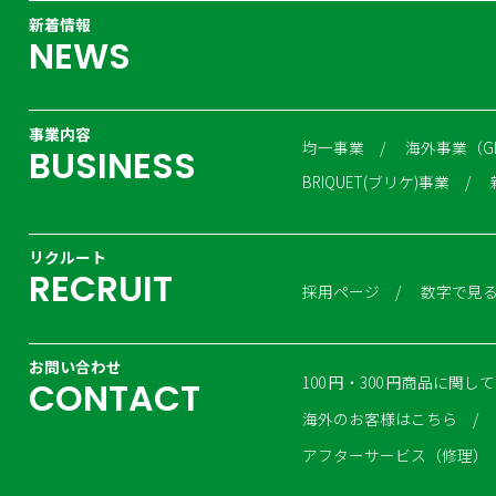
新着情報
N
E
W
S
事業内容
均一事業
海外事業（G
B
U
S
I
N
E
S
S
BRIQUET(ブリケ)事業
リクルート
R
E
C
R
U
I
T
採用ページ
数字で見
お問い合わせ
100 円・300 円商品に関して
C
O
N
T
A
C
T
海外のお客様はこちら
アフターサービス（修理）