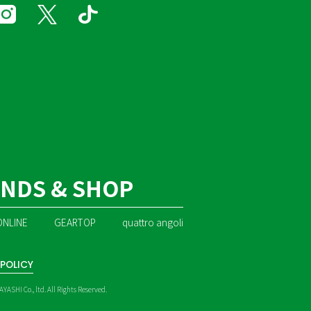
NDS & SHOP
ONLINE
GEARTOP
quattro angoli
POLICY
ASHI Co., ltd. All Rights Reserved.