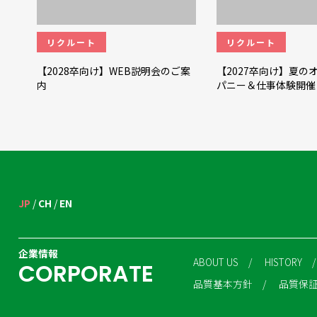
リクルート
リクルート
【2028卒向け】WEB説明会のご案
【2027卒向け】夏の
内
パニー＆仕事体験開催
JP
CH
EN
企業情報
ABOUT US
HISTORY
C
O
R
P
O
R
A
T
E
品質基本方針
品質保