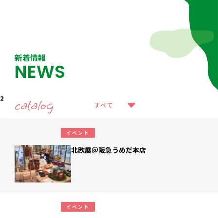
新着情報
NEWS
2018.05.31
2018.05.28
2017.12.21
catalog
すべて
イベント
北欧展＠阪急うめだ本店
イベント