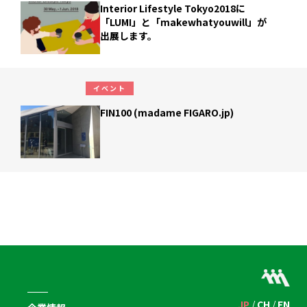
Interior Lifestyle Tokyo2018に
「LUMI」と「makewhatyouwill」が
出展します。
イベント
FIN100 (madame FIGARO.jp)
JP
CH
EN