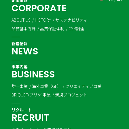
企業情報
C
O
R
P
O
R
A
T
E
ABOUT US
HISTORY
サステナビリティ
品質基本方針
品質保証体制
CSR調達
新着情報
N
E
W
S
事業内容
B
U
S
I
N
E
S
S
均一事業
海外事業（GF）
クリエイティブ事業
BRIQUET(ブリケ)事業
新規プロジェクト
リクルート
R
E
C
R
U
I
T