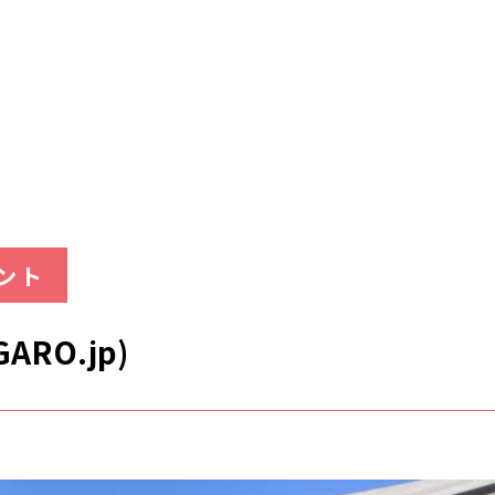
ント
GARO.jp)