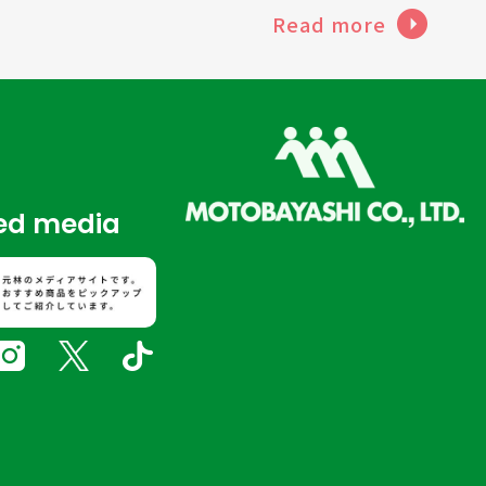
Read more
d media