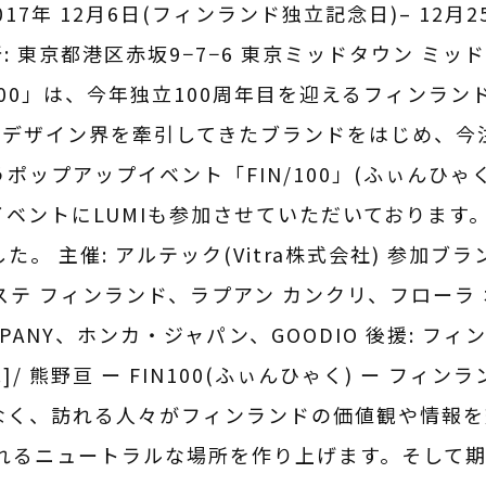
: 2017年 12月6日(フィンランド独立記念日)– 12月2
住所: 東京都港区赤坂9−7−6 東京ミッドタウン ミッド
 「FIN100」は、今年独立100周年目を迎えるフィン
デザイン界を牽引してきたブランドをはじめ、今注
゚ップアップイベント「FIN/100」(ふぃんひゃ
ントにLUMIも参加させていただいております。その
した。 主催: アルテック(Vitra株式会社) 参加ブ
 フィンランド、ラプアン カンクリ、フローラ オフ
PANY、ホンカ・ジャパン、GOODIO 後援: フィ
.]/ 熊野亘 ー FIN100(ふぃんひゃく) ー フィンラ
゙なく、訪れる人々がフィンランドの価値観や情報
゙生まれるニュートラルな場所を作り上げます。そして期