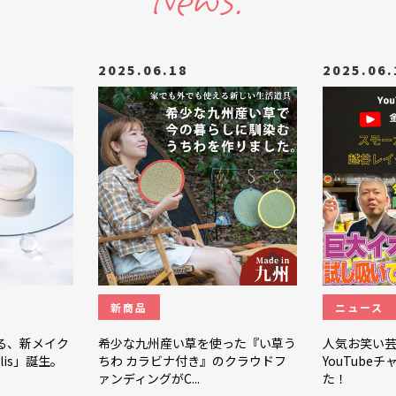
News.
2025.06.18
2025.06.
新商品
ニュース
る、新メイク
希少な九州産い草を使った『い草う
人気お笑い
is」誕生。
ちわ カラビナ付き』のクラウドフ
YouTube
ァンディングがC...
た！