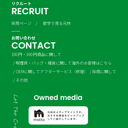
リクルート
R
E
C
R
U
I
T
採用ページ
数字で見る元林
お問い合わせ
C
O
N
T
A
C
T
100 円・300 円商品に関して
喫煙具・バッグ・雑貨に関して
海外のお客様はこちら
OEMに関して
アフターサービス（修理）
採用に関して
その他
Owned media