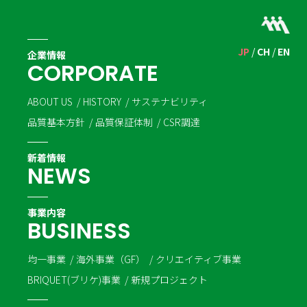
JP
CH
EN
企業情報
C
O
R
P
O
R
A
T
E
ABOUT US
HISTORY
サステナビリティ
品質基本方針
品質保証体制
CSR調達
新着情報
N
E
W
S
事業内容
B
U
S
I
N
E
S
S
均一事業
海外事業（GF）
クリエイティブ事業
BRIQUET(ブリケ)事業
新規プロジェクト