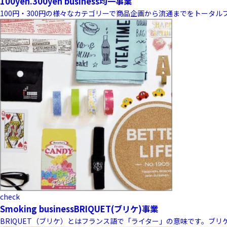
100yen.300yen business
均一事業
100円・300円の様々なカテゴリーで商品企画から流通までをトータ
check
Smoking business
BRIQUET(ブリケ)事業
BRIQUET（ブリケ）とはフランス語で「ライター」の意味です。ブ