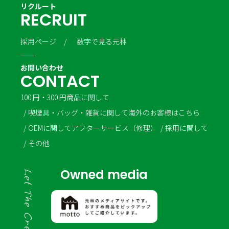
リクルート
R
E
C
R
U
I
T
採用ページ
数字で見る元林
お問い合わせ
C
O
N
T
A
C
T
100 円・300 円商品に関して
喫煙具・バッグ・雑貨に関して
海外のお客様はこちら
OEMに関して
アフターサービス（修理）
採用に関して
その他
Owned media