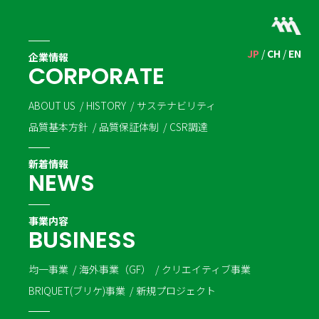
JP
CH
EN
企業情報
C
O
R
P
O
R
A
T
E
ABOUT US
HISTORY
サステナビリティ
品質基本方針
品質保証体制
CSR調達
新着情報
N
E
W
S
事業内容
B
U
S
I
N
E
S
S
均一事業
海外事業（GF）
クリエイティブ事業
BRIQUET(ブリケ)事業
新規プロジェクト