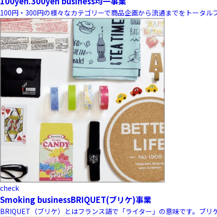
100yen.300yen business
均一事業
100円・300円の様々なカテゴリーで商品企画から流通までをトータ
check
Smoking business
BRIQUET(ブリケ)事業
BRIQUET（ブリケ）とはフランス語で「ライター」の意味です。ブ