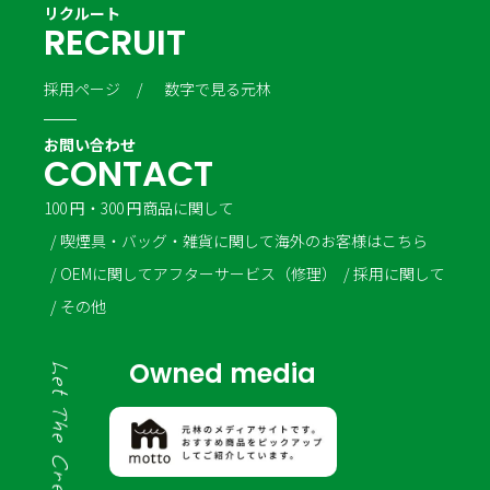
リクルート
R
E
C
R
U
I
T
採用ページ
数字で見る元林
お問い合わせ
C
O
N
T
A
C
T
100 円・300 円商品に関して
喫煙具・バッグ・雑貨に関して
海外のお客様はこちら
OEMに関して
アフターサービス（修理）
採用に関して
その他
Owned media