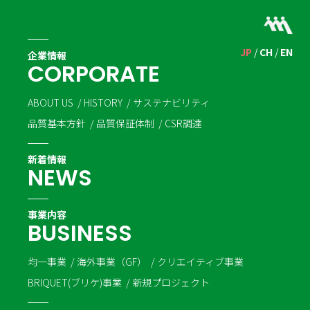
JP
CH
EN
企業情報
C
O
R
P
O
R
A
T
E
ABOUT US
HISTORY
サステナビリティ
品質基本方針
品質保証体制
CSR調達
新着情報
N
E
W
S
事業内容
B
U
S
I
N
E
S
S
均一事業
海外事業（GF）
クリエイティブ事業
BRIQUET(ブリケ)事業
新規プロジェクト