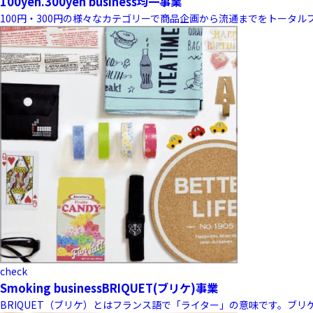
100yen.300yen business
均一事業
100円・300円の様々なカテゴリーで商品企画から流通までをトータ
check
Smoking business
BRIQUET(ブリケ)事業
BRIQUET（ブリケ）とはフランス語で「ライター」の意味です。ブ