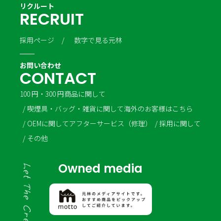
リクルート
R
E
C
R
U
I
T
採用ページ
数字で見る元林
お問い合わせ
C
O
N
T
A
C
T
100 円・300 円商品に関して
喫煙具・バッグ・雑貨に関して
海外のお客様はこちら
OEMに関して
アフターサービス（修理）
採用に関して
その他
Owned media