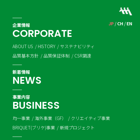
JP
CH
EN
企業情報
C
O
R
P
O
R
A
T
E
ABOUT US
HISTORY
サステナビリティ
品質基本方針
品質保証体制
CSR調達
新着情報
N
E
W
S
事業内容
B
U
S
I
N
E
S
S
均一事業
海外事業（GF）
クリエイティブ事業
BRIQUET(ブリケ)事業
新規プロジェクト