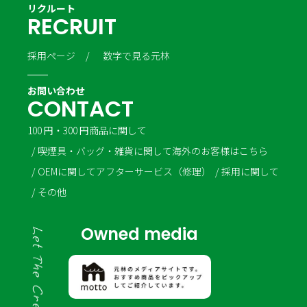
リクルート
R
E
C
R
U
I
T
採用ページ
数字で見る元林
お問い合わせ
C
O
N
T
A
C
T
100 円・300 円商品に関して
喫煙具・バッグ・雑貨に関して
海外のお客様はこちら
OEMに関して
アフターサービス（修理）
採用に関して
その他
Owned media