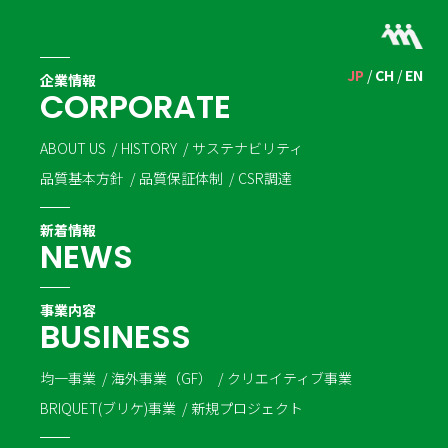
JP
CH
EN
企業情報
C
O
R
P
O
R
A
T
E
ABOUT US
HISTORY
サステナビリティ
品質基本方針
品質保証体制
CSR調達
新着情報
N
E
W
S
事業内容
B
U
S
I
N
E
S
S
均一事業
海外事業（GF）
クリエイティブ事業
BRIQUET(ブリケ)事業
新規プロジェクト