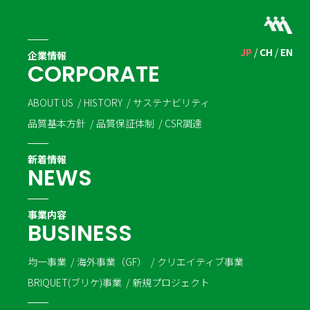
JP
CH
EN
企業情報
C
O
R
P
O
R
A
T
E
ABOUT US
HISTORY
サステナビリティ
品質基本方針
品質保証体制
CSR調達
新着情報
N
E
W
S
事業内容
B
U
S
I
N
E
S
S
均一事業
海外事業（GF）
クリエイティブ事業
BRIQUET(ブリケ)事業
新規プロジェクト