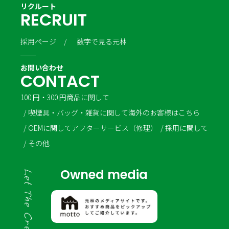
リクルート
R
E
C
R
U
I
T
採用ページ
数字で見る元林
お問い合わせ
C
O
N
T
A
C
T
100 円・300 円商品に関して
喫煙具・バッグ・雑貨に関して
海外のお客様はこちら
OEMに関して
アフターサービス（修理）
採用に関して
その他
Owned media