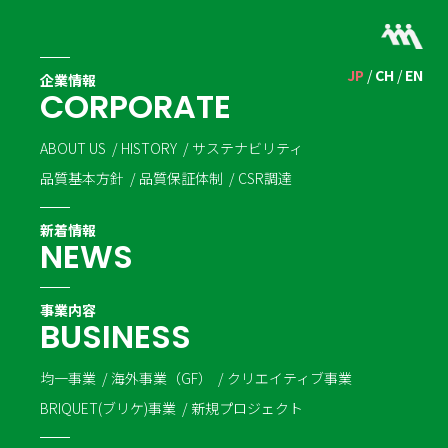
JP
CH
EN
企業情報
C
O
R
P
O
R
A
T
E
ABOUT US
HISTORY
サステナビリティ
品質基本方針
品質保証体制
CSR調達
新着情報
N
E
W
S
事業内容
B
U
S
I
N
E
S
S
均一事業
海外事業（GF）
クリエイティブ事業
BRIQUET(ブリケ)事業
新規プロジェクト