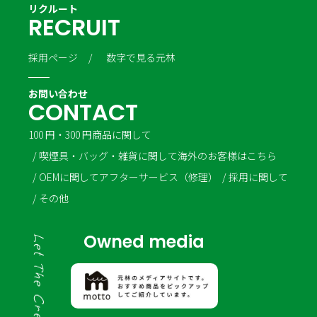
リクルート
R
E
C
R
U
I
T
採用ページ
数字で見る元林
お問い合わせ
C
O
N
T
A
C
T
100 円・300 円商品に関して
喫煙具・バッグ・雑貨に関して
海外のお客様はこちら
OEMに関して
アフターサービス（修理）
採用に関して
その他
Owned media