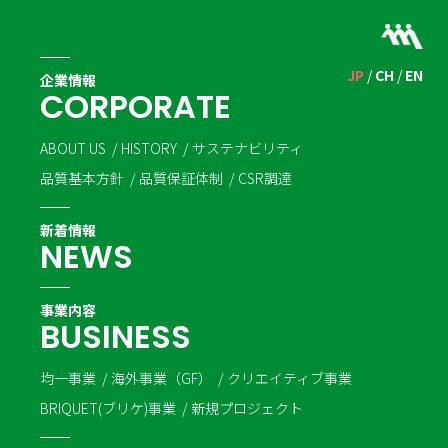
JP
CH
EN
企業情報
C
O
R
P
O
R
A
T
E
ABOUT US
HISTORY
サステナビリティ
品質基本方針
品質保証体制
CSR調達
新着情報
N
E
W
S
事業内容
B
U
S
I
N
E
S
S
均一事業
海外事業（GF）
クリエイティブ事業
BRIQUET(ブリケ)事業
新規プロジェクト