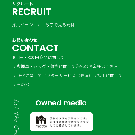
リクルート
R
E
C
R
U
I
T
採用ページ
数字で見る元林
お問い合わせ
C
O
N
T
A
C
T
100 円・300 円商品に関して
喫煙具・バッグ・雑貨に関して
海外のお客様はこちら
OEMに関して
アフターサービス（修理）
採用に関して
その他
Owned media