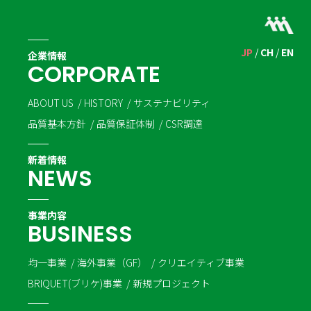
JP
CH
EN
企業情報
C
O
R
P
O
R
A
T
E
ABOUT US
HISTORY
サステナビリティ
品質基本方針
品質保証体制
CSR調達
新着情報
N
E
W
S
事業内容
B
U
S
I
N
E
S
S
均一事業
海外事業（GF）
クリエイティブ事業
BRIQUET(ブリケ)事業
新規プロジェクト