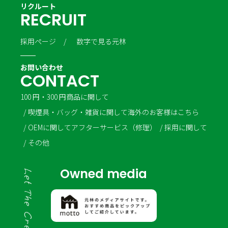
リクルート
R
E
C
R
U
I
T
採用ページ
数字で見る元林
お問い合わせ
C
O
N
T
A
C
T
100 円・300 円商品に関して
喫煙具・バッグ・雑貨に関して
海外のお客様はこちら
OEMに関して
アフターサービス（修理）
採用に関して
その他
Owned media