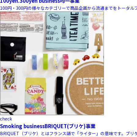
100yen.300yen business
均一事業
100円・300円の様々なカテゴリーで商品企画から流通までをトータ
check
Smoking business
BRIQUET(ブリケ)事業
BRIQUET（ブリケ）とはフランス語で「ライター」の意味です。ブ