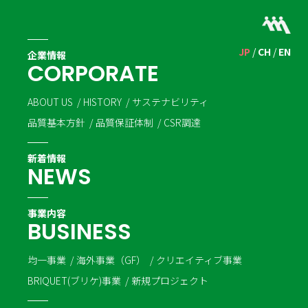
JP
CH
EN
企業情報
C
O
R
P
O
R
A
T
E
ABOUT US
HISTORY
サステナビリティ
品質基本方針
品質保証体制
CSR調達
新着情報
N
E
W
S
事業内容
B
U
S
I
N
E
S
S
均一事業
海外事業（GF）
クリエイティブ事業
BRIQUET(ブリケ)事業
新規プロジェクト