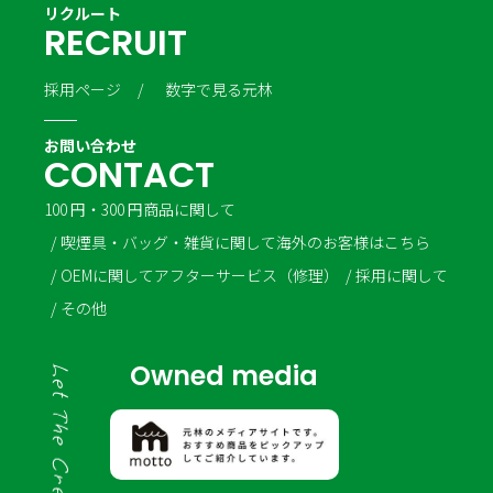
リクルート
R
E
C
R
U
I
T
採用ページ
数字で見る元林
お問い合わせ
C
O
N
T
A
C
T
100 円・300 円商品に関して
喫煙具・バッグ・雑貨に関して
海外のお客様はこちら
OEMに関して
アフターサービス（修理）
採用に関して
その他
Owned media