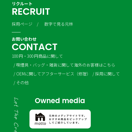
リクルート
R
E
C
R
U
I
T
採用ページ
数字で見る元林
お問い合わせ
C
O
N
T
A
C
T
100 円・300 円商品に関して
喫煙具・バッグ・雑貨に関して
海外のお客様はこちら
OEMに関して
アフターサービス（修理）
採用に関して
その他
Owned media