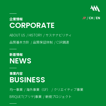
JP
CH
EN
企業情報
C
O
R
P
O
R
A
T
E
ABOUT US
HISTORY
サステナビリティ
品質基本方針
品質保証体制
CSR調達
新着情報
N
E
W
S
事業内容
B
U
S
I
N
E
S
S
均一事業
海外事業（GF）
クリエイティブ事業
BRIQUET(ブリケ)事業
新規プロジェクト