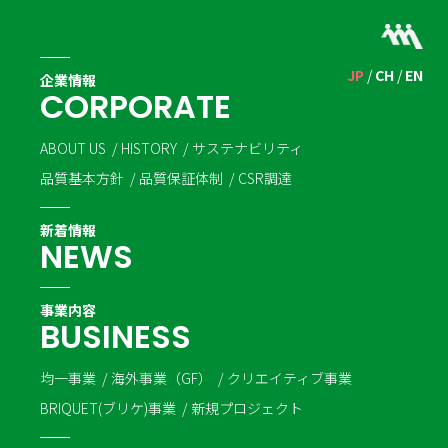
JP
CH
EN
企業情報
C
O
R
P
O
R
A
T
E
ABOUT US
HISTORY
サステナビリティ
品質基本方針
品質保証体制
CSR調達
新着情報
N
E
W
S
事業内容
B
U
S
I
N
E
S
S
均一事業
海外事業（GF）
クリエイティブ事業
BRIQUET(ブリケ)事業
新規プロジェクト