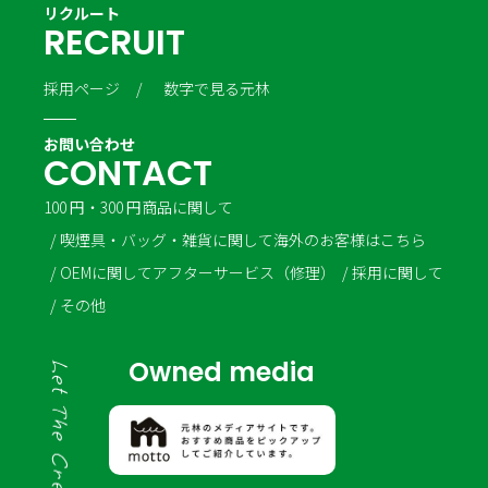
リクルート
R
E
C
R
U
I
T
採用ページ
数字で見る元林
お問い合わせ
C
O
N
T
A
C
T
100 円・300 円商品に関して
喫煙具・バッグ・雑貨に関して
海外のお客様はこちら
OEMに関して
アフターサービス（修理）
採用に関して
その他
Owned media