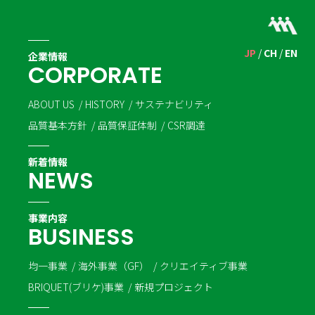
JP
CH
EN
企業情報
C
O
R
P
O
R
A
T
E
ABOUT US
HISTORY
サステナビリティ
品質基本方針
品質保証体制
CSR調達
新着情報
N
E
W
S
事業内容
B
U
S
I
N
E
S
S
均一事業
海外事業（GF）
クリエイティブ事業
BRIQUET(ブリケ)事業
新規プロジェクト