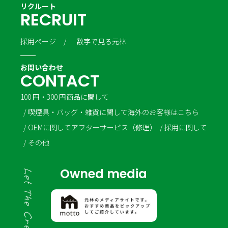
リクルート
R
E
C
R
U
I
T
採用ページ
数字で見る元林
お問い合わせ
C
O
N
T
A
C
T
100 円・300 円商品に関して
喫煙具・バッグ・雑貨に関して
海外のお客様はこちら
OEMに関して
アフターサービス（修理）
採用に関して
その他
Owned media