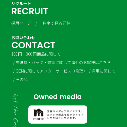
リクルート
R
E
C
R
U
I
T
採用ページ
数字で見る元林
お問い合わせ
C
O
N
T
A
C
T
100 円・300 円商品に関して
喫煙具・バッグ・雑貨に関して
海外のお客様はこちら
OEMに関して
アフターサービス（修理）
採用に関して
その他
Owned media