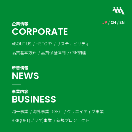
JP
CH
EN
企業情報
C
O
R
P
O
R
A
T
E
ABOUT US
HISTORY
サステナビリティ
品質基本方針
品質保証体制
CSR調達
新着情報
N
E
W
S
事業内容
B
U
S
I
N
E
S
S
均一事業
海外事業（GF）
クリエイティブ事業
BRIQUET(ブリケ)事業
新規プロジェクト