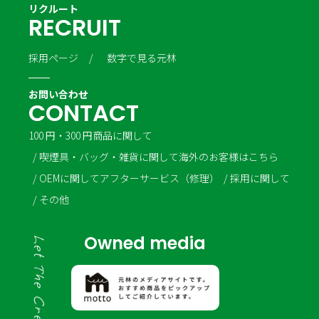
リクルート
R
E
C
R
U
I
T
採用ページ
数字で見る元林
お問い合わせ
C
O
N
T
A
C
T
100 円・300 円商品に関して
喫煙具・バッグ・雑貨に関して
海外のお客様はこちら
OEMに関して
アフターサービス（修理）
採用に関して
その他
Owned media