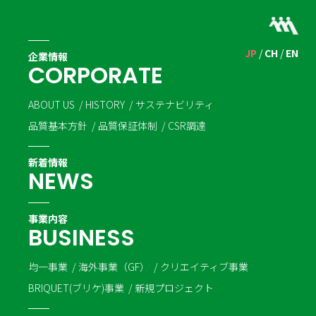
JP
CH
EN
企業情報
C
O
R
P
O
R
A
T
E
ABOUT US
HISTORY
サステナビリティ
品質基本方針
品質保証体制
CSR調達
新着情報
N
E
W
S
事業内容
B
U
S
I
N
E
S
S
均一事業
海外事業（GF）
クリエイティブ事業
BRIQUET(ブリケ)事業
新規プロジェクト