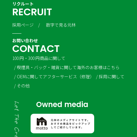
リクルート
R
E
C
R
U
I
T
採用ページ
数字で見る元林
お問い合わせ
C
O
N
T
A
C
T
100 円・300 円商品に関して
喫煙具・バッグ・雑貨に関して
海外のお客様はこちら
OEMに関して
アフターサービス（修理）
採用に関して
その他
Owned media