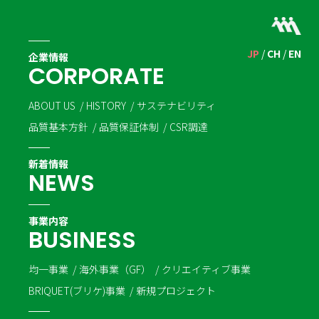
JP
CH
EN
企業情報
C
O
R
P
O
R
A
T
E
ABOUT US
HISTORY
サステナビリティ
品質基本方針
品質保証体制
CSR調達
新着情報
N
E
W
S
事業内容
B
U
S
I
N
E
S
S
均一事業
海外事業（GF）
クリエイティブ事業
BRIQUET(ブリケ)事業
新規プロジェクト