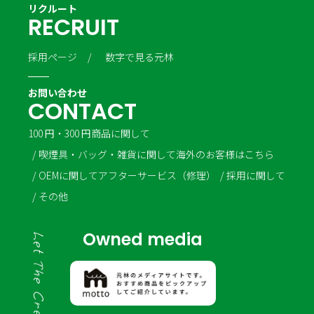
リクルート
R
E
C
R
U
I
T
採用ページ
数字で見る元林
お問い合わせ
C
O
N
T
A
C
T
100 円・300 円商品に関して
喫煙具・バッグ・雑貨に関して
海外のお客様はこちら
OEMに関して
アフターサービス（修理）
採用に関して
その他
Owned media