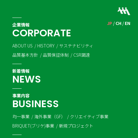
JP
CH
EN
企業情報
C
O
R
P
O
R
A
T
E
ABOUT US
HISTORY
サステナビリティ
品質基本方針
品質保証体制
CSR調達
新着情報
N
E
W
S
事業内容
B
U
S
I
N
E
S
S
均一事業
海外事業（GF）
クリエイティブ事業
BRIQUET(ブリケ)事業
新規プロジェクト