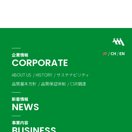
JP
CH
EN
企業情報
C
O
R
P
O
R
A
T
E
ABOUT US
HISTORY
サステナビリティ
品質基本方針
品質保証体制
CSR調達
新着情報
N
E
W
S
事業内容
B
U
S
I
N
E
S
S