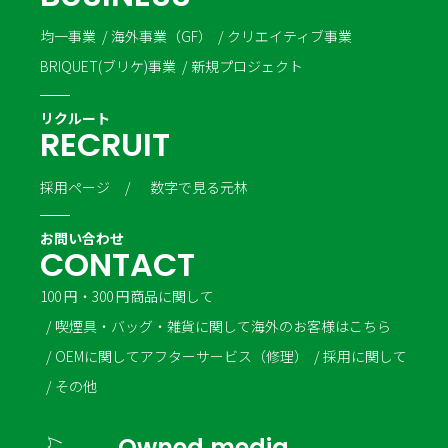
均一事業
海外事業（GF）
クリエイティブ事業
BRIQUET(ブリケ)事業
新規プロジェクト
リクルート
R
E
C
R
U
I
T
採用ページ
数字で見る元林
お問い合わせ
C
O
N
T
A
C
T
100 円・300 円商品に関して
喫煙具・バッグ・雑貨に関して
海外のお客様はこちら
OEMに関して
アフターサービス（修理）
採用に関して
その他
Owned media