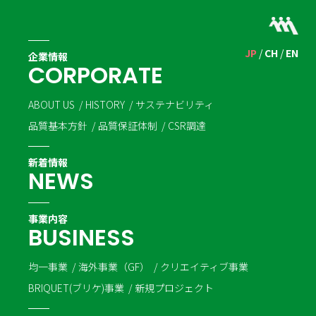
JP
CH
EN
企業情報
C
O
R
P
O
R
A
T
E
ABOUT US
HISTORY
サステナビリティ
品質基本方針
品質保証体制
CSR調達
新着情報
N
E
W
S
事業内容
B
U
S
I
N
E
S
S
均一事業
海外事業（GF）
クリエイティブ事業
BRIQUET(ブリケ)事業
新規プロジェクト