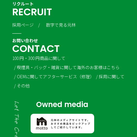
リクルート
R
E
C
R
U
I
T
採用ページ
数字で見る元林
お問い合わせ
C
O
N
T
A
C
T
100 円・300 円商品に関して
喫煙具・バッグ・雑貨に関して
海外のお客様はこちら
OEMに関して
アフターサービス（修理）
採用に関して
その他
Owned media