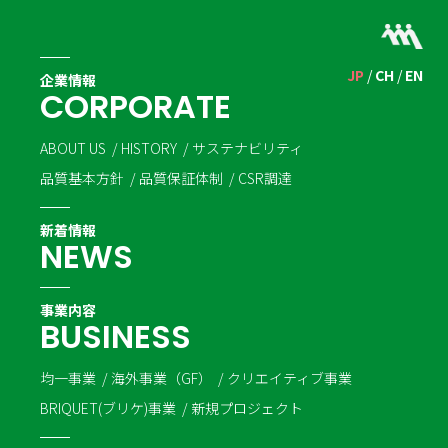
JP
CH
EN
企業情報
C
O
R
P
O
R
A
T
E
ABOUT US
HISTORY
サステナビリティ
品質基本方針
品質保証体制
CSR調達
新着情報
N
E
W
S
事業内容
B
U
S
I
N
E
S
S
均一事業
海外事業（GF）
クリエイティブ事業
BRIQUET(ブリケ)事業
新規プロジェクト