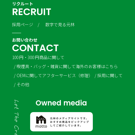
リクルート
R
E
C
R
U
I
T
採用ページ
数字で見る元林
お問い合わせ
C
O
N
T
A
C
T
100 円・300 円商品に関して
喫煙具・バッグ・雑貨に関して
海外のお客様はこちら
OEMに関して
アフターサービス（修理）
採用に関して
その他
Owned media