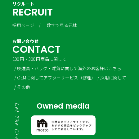
リクルート
R
E
C
R
U
I
T
採用ページ
数字で見る元林
お問い合わせ
C
O
N
T
A
C
T
100 円・300 円商品に関して
喫煙具・バッグ・雑貨に関して
海外のお客様はこちら
OEMに関して
アフターサービス（修理）
採用に関して
その他
Owned media