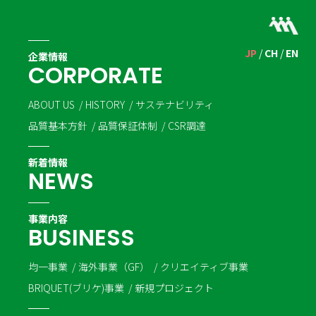
JP
CH
EN
企業情報
C
O
R
P
O
R
A
T
E
ABOUT US
HISTORY
サステナビリティ
品質基本方針
品質保証体制
CSR調達
新着情報
N
E
W
S
事業内容
B
U
S
I
N
E
S
S
均一事業
海外事業（GF）
クリエイティブ事業
BRIQUET(ブリケ)事業
新規プロジェクト