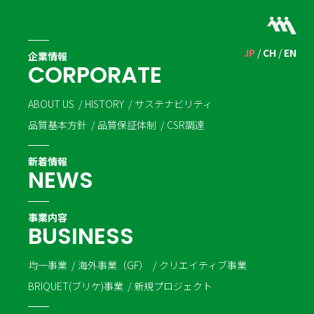
JP
CH
EN
企業情報
C
O
R
P
O
R
A
T
E
ABOUT US
HISTORY
サステナビリティ
品質基本方針
品質保証体制
CSR調達
新着情報
N
E
W
S
事業内容
B
U
S
I
N
E
S
S
均一事業
海外事業（GF）
クリエイティブ事業
BRIQUET(ブリケ)事業
新規プロジェクト