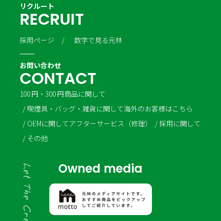
リクルート
R
E
C
R
U
I
T
採用ページ
数字で見る元林
お問い合わせ
C
O
N
T
A
C
T
100 円・300 円商品に関して
喫煙具・バッグ・雑貨に関して
海外のお客様はこちら
OEMに関して
アフターサービス（修理）
採用に関して
その他
Owned media