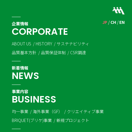
JP
CH
EN
企業情報
C
O
R
P
O
R
A
T
E
ABOUT US
HISTORY
サステナビリティ
品質基本方針
品質保証体制
CSR調達
新着情報
N
E
W
S
事業内容
B
U
S
I
N
E
S
S
均一事業
海外事業（GF）
クリエイティブ事業
BRIQUET(ブリケ)事業
新規プロジェクト