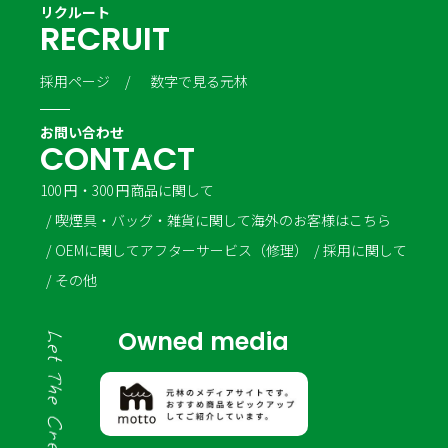
リクルート
R
E
C
R
U
I
T
採用ページ
数字で見る元林
お問い合わせ
C
O
N
T
A
C
T
100 円・300 円商品に関して
喫煙具・バッグ・雑貨に関して
海外のお客様はこちら
OEMに関して
アフターサービス（修理）
採用に関して
その他
Owned media