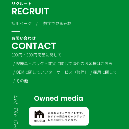
リクルート
R
E
C
R
U
I
T
採用ページ
数字で見る元林
お問い合わせ
C
O
N
T
A
C
T
100 円・300 円商品に関して
喫煙具・バッグ・雑貨に関して
海外のお客様はこちら
OEMに関して
アフターサービス（修理）
採用に関して
その他
Owned media