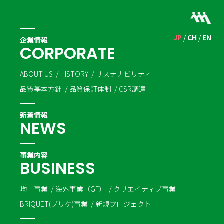
JP
CH
EN
企業情報
C
O
R
P
O
R
A
T
E
ABOUT US
HISTORY
サステナビリティ
品質基本方針
品質保証体制
CSR調達
新着情報
N
E
W
S
事業内容
B
U
S
I
N
E
S
S
均一事業
海外事業（GF）
クリエイティブ事業
BRIQUET(ブリケ)事業
新規プロジェクト