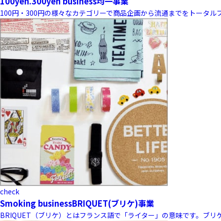
100yen.300yen business
均一事業
100円・300円の様々なカテゴリーで商品企画から流通までをトータ
check
Smoking business
BRIQUET(ブリケ)事業
BRIQUET（ブリケ）とはフランス語で「ライター」の意味です。ブ