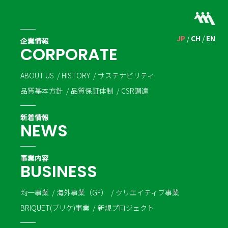
JP
CH
EN
企業情報
C
O
R
P
O
R
A
T
E
ABOUT US
HISTORY
サステナビリティ
品質基本方針
品質保証体制
CSR調達
新着情報
N
E
W
S
事業内容
B
U
S
I
N
E
S
S
均一事業
海外事業（GF）
クリエイティブ事業
BRIQUET(ブリケ)事業
新規プロジェクト