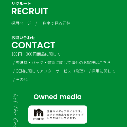
リクルート
R
E
C
R
U
I
T
採用ページ
数字で見る元林
お問い合わせ
C
O
N
T
A
C
T
100 円・300 円商品に関して
喫煙具・バッグ・雑貨に関して
海外のお客様はこちら
OEMに関して
アフターサービス（修理）
採用に関して
その他
Owned media