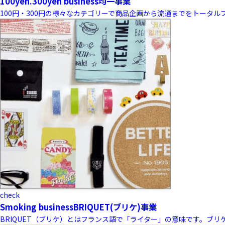
100yen.300yen business
均一事業
100円・300円の様々なカテゴリーで商品企画から流通までをトータ
check
Smoking business
BRIQUET(ブリケ)事業
BRIQUET（ブリケ）とはフランス語で「ライター」の意味です。ブ