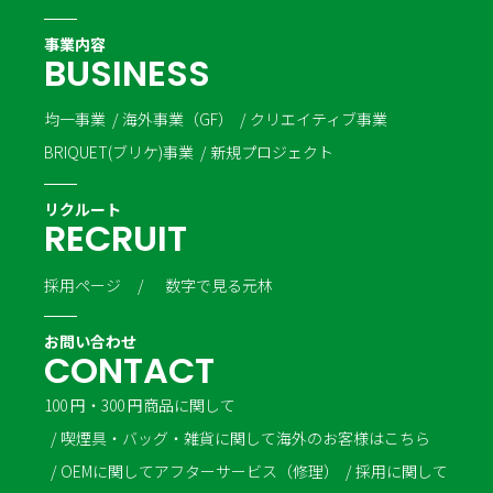
事業内容
B
U
S
I
N
E
S
S
均一事業
海外事業（GF）
クリエイティブ事業
BRIQUET(ブリケ)事業
新規プロジェクト
リクルート
R
E
C
R
U
I
T
採用ページ
数字で見る元林
お問い合わせ
C
O
N
T
A
C
T
100 円・300 円商品に関して
喫煙具・バッグ・雑貨に関して
海外のお客様はこちら
OEMに関して
アフターサービス（修理）
採用に関して