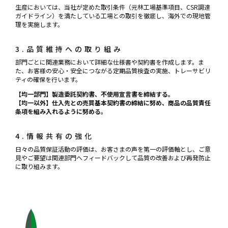
生産においては、当社が定めた取引条件（元林工場基準項目、CSR調達
ガイドライン）を満たしている工場との取引を徹底し、海外での現地管
理を実施します。
3.品質維持への取り組み
部門ごとに関連業務において詳細な仕様書や契約書を作成します。ま
た、お客様の安心・安全につながる定期品質検査の実施、トレーサビリ
ティの確保を行います。
【均一部門】製造委託契約書、不使用宣言書を締結する。
【均一以外】仕入先との売買基本契約書の締結に努め、商品の品質責任
条項を組み入れるように努める。
4.情報共有の強化
日々の品質保証活動の評価は、お客さまの声を第一の評価軸とし、ご意
見やご要望は関連部門へフィードバックして品質の改善および再発防止
に取り組みます。