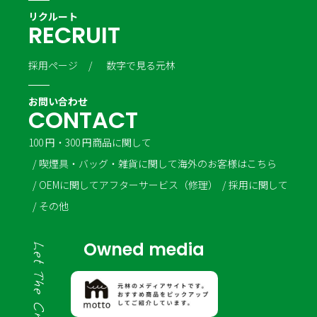
リクルート
R
E
C
R
U
I
T
採用ページ
数字で見る元林
お問い合わせ
C
O
N
T
A
C
T
100 円・300 円商品に関して
喫煙具・バッグ・雑貨に関して
海外のお客様はこちら
OEMに関して
アフターサービス（修理）
採用に関して
その他
Owned media