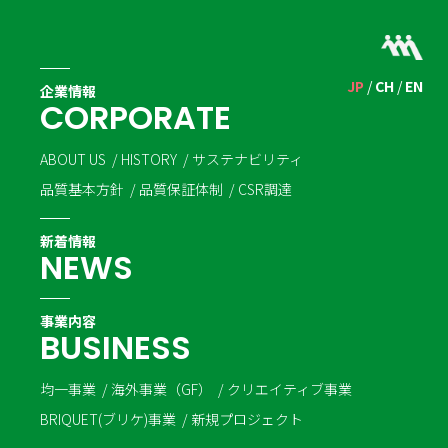
JP
CH
EN
企業情報
C
O
R
P
O
R
A
T
E
ABOUT US
HISTORY
サステナビリティ
品質基本方針
品質保証体制
CSR調達
新着情報
N
E
W
S
事業内容
B
U
S
I
N
E
S
S
均一事業
海外事業（GF）
クリエイティブ事業
BRIQUET(ブリケ)事業
新規プロジェクト