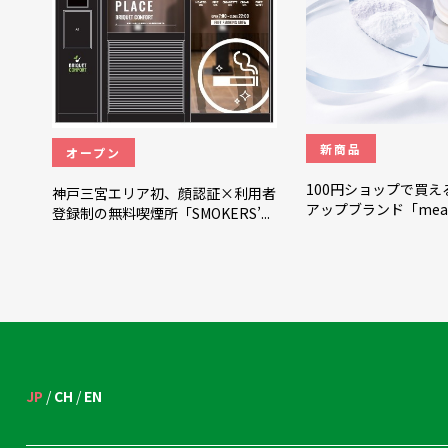
新商品
オープン
100円ショップで買え
神戸三宮エリア初、顔認証×利用者
アップブランド「meal
登録制の無料喫煙所「SMOKERS’...
JP
CH
EN