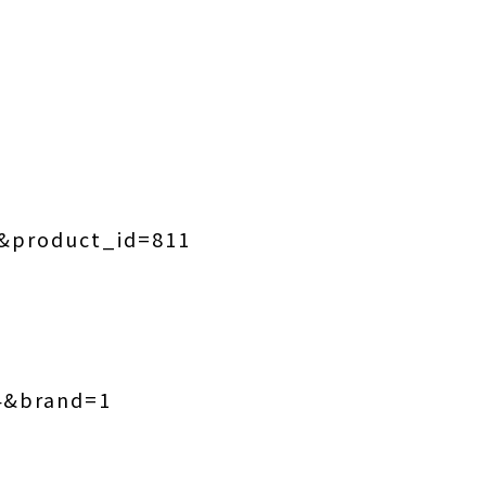
4&product_id=811
74&brand=1