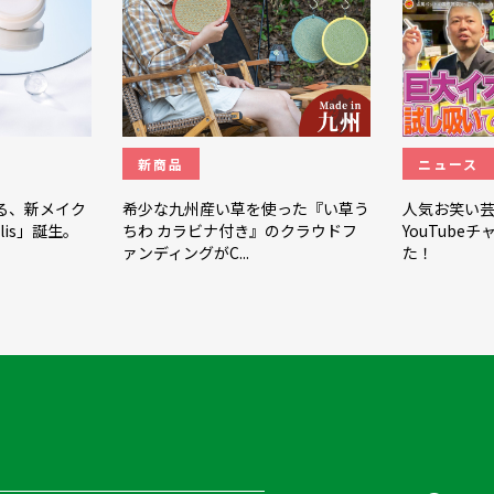
新商品
ニュース
る、新メイク
希少な九州産い草を使った『い草う
人気お笑い
is」誕生。
ちわ カラビナ付き』のクラウドフ
YouTube
ァンディングがC...
た！