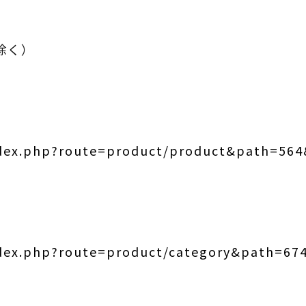
0
除く）
index.php?route=product/product&path=56
index.php?route=product/category&path=6