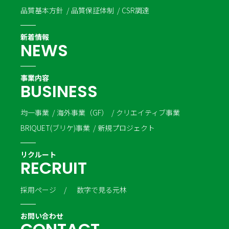
品質基本方針
品質保証体制
CSR調達
新着情報
N
E
W
S
事業内容
B
U
S
I
N
E
S
S
均一事業
海外事業（GF）
クリエイティブ事業
BRIQUET(ブリケ)事業
新規プロジェクト
リクルート
R
E
C
R
U
I
T
採用ページ
数字で見る元林
お問い合わせ