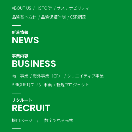
ABOUT US
HISTORY
サステナビリティ
品質基本方針
品質保証体制
CSR調達
新着情報
N
E
W
S
事業内容
B
U
S
I
N
E
S
S
均一事業
海外事業（GF）
クリエイティブ事業
BRIQUET(ブリケ)事業
新規プロジェクト
リクルート
R
E
C
R
U
I
T
採用ページ
数字で見る元林