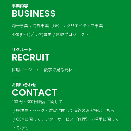
事業内容
B
U
S
I
N
E
S
S
均一事業
海外事業（GF）
クリエイティブ事業
BRIQUET(ブリケ)事業
新規プロジェクト
リクルート
R
E
C
R
U
I
T
採用ページ
数字で見る元林
お問い合わせ
C
O
N
T
A
C
T
100 円・300 円商品に関して
喫煙具・バッグ・雑貨に関して
海外のお客様はこちら
OEMに関して
アフターサービス（修理）
採用に関して
その他