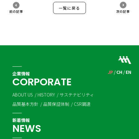
一覧に戻る
前の記事
次の記事
JP
CH
EN
企業情報
C
O
R
P
O
R
A
T
E
ABOUT US
HISTORY
サステナビリティ
品質基本方針
品質保証体制
CSR調達
新着情報
N
E
W
S