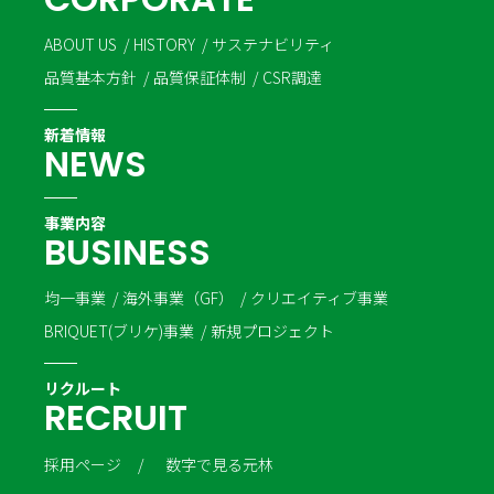
ABOUT US
HISTORY
サステナビリティ
品質基本方針
品質保証体制
CSR調達
新着情報
N
E
W
S
事業内容
B
U
S
I
N
E
S
S
均一事業
海外事業（GF）
クリエイティブ事業
BRIQUET(ブリケ)事業
新規プロジェクト
リクルート
R
E
C
R
U
I
T
採用ページ
数字で見る元林