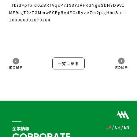
_fbid=pfbid0ZBRfVqcP7193YJAFKdNgsSbH7D9V1
ME9rgT2zTGMmwFCPg5vdFCxRvze7m2jkgHml&id=
100080991879184
一覧に戻る
前の記事
次の記事
JP
CH
EN
企業情報
C
O
R
P
O
R
A
T
E