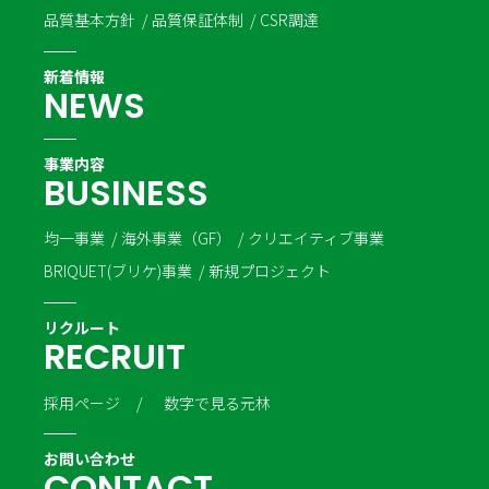
品質基本方針
品質保証体制
CSR調達
新着情報
N
E
W
S
事業内容
B
U
S
I
N
E
S
S
均一事業
海外事業（GF）
クリエイティブ事業
BRIQUET(ブリケ)事業
新規プロジェクト
リクルート
R
E
C
R
U
I
T
採用ページ
数字で見る元林
お問い合わせ
C
O
N
T
A
C
T